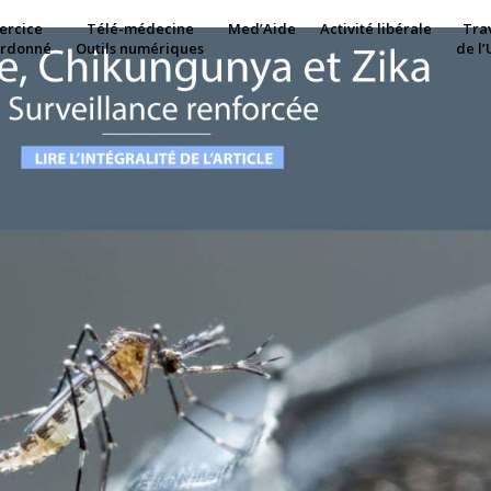
ercice
Télé-médecine
Med’Aide
Activité libérale
Tra
ordonné
Outils numériques
de l