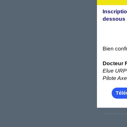
Inscripti
dessous
Bien conf
Docteur
Elue UR
Pilote Axe
Télé