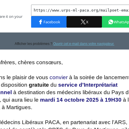
Afficher les problèmes ?
Ouvrir cet e-mail dans votre navigateur.
frères, chères consœurs,
s le plaisir de vous
convier
à la soirée de lancement 
 disposition
gratuite
du
service d'Interprétariat
onnel
à destination des médecins libéraux du Pays 
 qui aura lieu le
mardi 14 octobre 2025 à 19H30
à l
 à Martigues.
decins Libéraux PACA, en partenariat avec l’ARS,