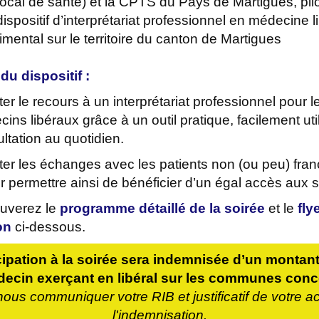
Local de santé) et la CPTS du Pays de Martigues, pil
dispositif d’interprétariat professionnel en médecine l
rimental sur le territoire du canton de Martigues
du dispositif :
iter le recours à un interprétariat professionnel pour l
ins libéraux grâce à un outil pratique, facilement uti
ltation au quotidien.
iter les échanges avec les patients non (ou peu) fr
ur permettre ainsi de bénéficier d’un égal accès aux s
ouverez le
programme détaillé de la soirée
et le
fly
on
ci-dessous.
cipation à la soirée sera indemnisée d’un montan
decin exerçant en libéral sur les communes conc
ous communiquer votre RIB et justificatif de votre ac
l'indemnisation.