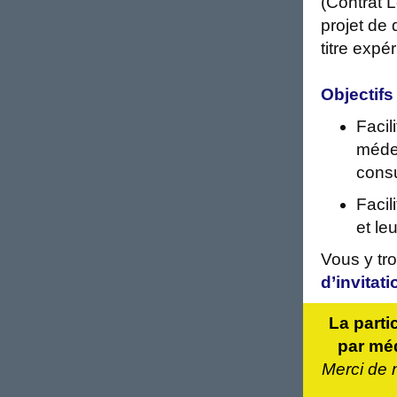
(Contrat 
projet de 
titre expé
Objectifs 
Facil
médec
consu
Facil
et le
Vous y tr
d’invitati
La parti
par mé
Merci de n