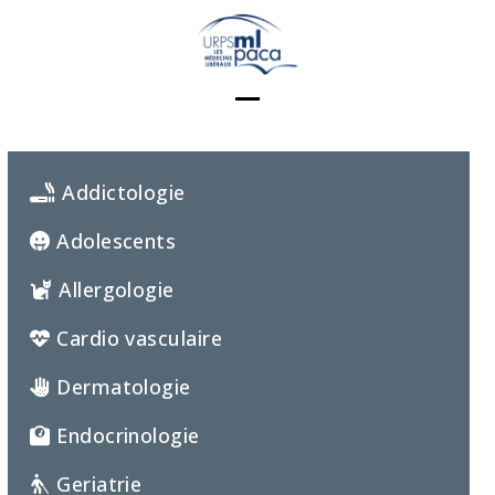
Skip
to
content
Open
Close
mobile
mobile
Addictologie
menu
menu
Adolescents
Allergologie
Cardio vasculaire
Dermatologie
Endocrinologie
Geriatrie