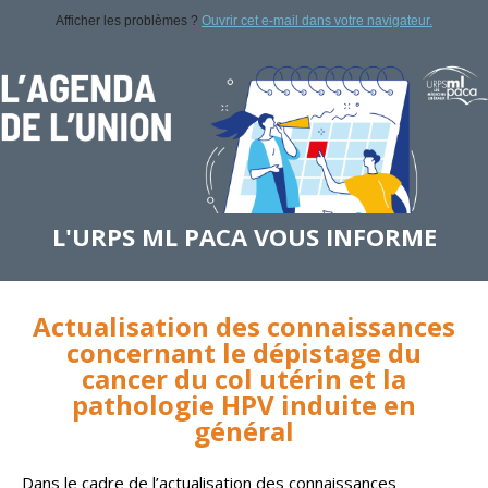
Afficher les problèmes ?
Ouvrir cet e-mail dans votre navigateur.
L'URPS ML PACA VOUS INFORME
Actualisation des connaissances
concernant le dépistage du
cancer du col utérin et la
pathologie HPV induite en
général
Dans le cadre de l’actualisation des connaissances